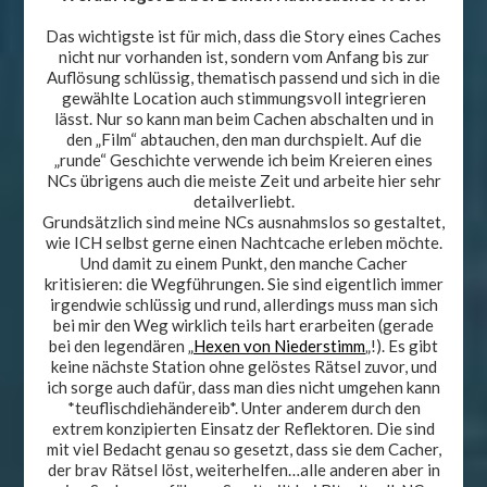
Das wichtigste ist für mich, dass die Story eines Caches
nicht nur vorhanden ist, sondern vom Anfang bis zur
Auflösung schlüssig, thematisch passend und sich in die
gewählte Location auch stimmungsvoll integrieren
lässt. Nur so kann man beim Cachen abschalten und in
den „Film“ abtauchen, den man durchspielt. Auf die
„runde“ Geschichte verwende ich beim Kreieren eines
NCs übrigens auch die meiste Zeit und arbeite hier sehr
detailverliebt.
Grundsätzlich sind meine NCs ausnahmslos so gestaltet,
wie ICH selbst gerne einen Nachtcache erleben möchte.
Und damit zu einem Punkt, den manche Cacher
kritisieren: die Wegführungen. Sie sind eigentlich immer
irgendwie schlüssig und rund, allerdings muss man sich
bei mir den Weg wirklich teils hart erarbeiten (gerade
bei den legendären „
Hexen von Niederstimm
„!). Es gibt
keine nächste Station ohne gelöstes Rätsel zuvor, und
ich sorge auch dafür, dass man dies nicht umgehen kann
*teuflischdiehändereib*. Unter anderem durch den
extrem konzipierten Einsatz der Reflektoren. Die sind
mit viel Bedacht genau so gesetzt, dass sie dem Cacher,
der brav Rätsel löst, weiterhelfen…alle anderen aber in