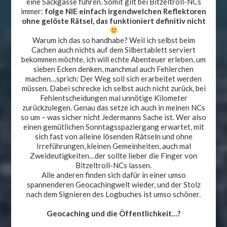
eine Sackgasse führen. Somit gilt bei Bitzeltroll-NCs
immer:
folge NIE einfach irgendwelchen Reflektoren
ohne gelöste Rätsel, das funktioniert definitiv nicht
Warum ich das so handhabe? Weil ich selbst beim
Cachen auch nichts auf dem Silbertablett serviert
bekommen möchte, ich will echte Abenteuer erleben, um
sieben Ecken denken, manchmal auch Fehlerchen
machen…sprich: Der Weg soll sich erarbeitet werden
müssen. Dabei schrecke ich selbst auch nicht zurück, bei
Fehlentscheidungen mal unnötige Kilometer
zurückzulegen. Genau das setze ich auch in meinen NCs
so um – was sicher nicht Jedermanns Sache ist. Wer also
einen gemütlichen Sonntagsspaziergang erwartet, mit
sich fast von alleine lösenden Rätseln und ohne
Irreführungen, kleinen Gemeinheiten, auch mal
Zweideutigkeiten…der sollte lieber die Finger von
Bitzeltroll-NCs lassen.
Alle anderen finden sich dafür in einer umso
spannenderen Geocachingwelt wieder, und der Stolz
nach dem Signieren des Logbuches ist umso schöner.
Geocaching und die Öffentlichkeit…?