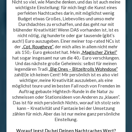
Nicht so viel, wie Manche denken, und das ist auch meine
wichtigste Einstellung: für mich liegt die Kunst eines
perfekten Nachtcaches darin, mit möglichst wenig
Budget etwas Großes, Liebevolles und umso mehr
Durchdachtes zu erschaffen, und das geht nur mit
blühender Kreativität! Wenn DAS vorhanden ist, ist es
nicht nötig, zig hunderte oder gar tausende (gibt’s
auch!) Euro auszugeben. Einer meiner top-rated NCs ist
der
„Cpt. Rougheye“
, der mich alles in allem nicht mehr
als 150,- Euro gekostet hat. Mein
„Magischer Zirkel“
hat sogar insgesamt nur um die 40,- Euro verschlungen.
Und das nächste große Geheimnis: selbst für meinen
legendären Tradi
„Big Ones – Bitzeltrolls Wohndose“
zahl(t)e ich keinen Cent! Mir persönlich ist es also viel
wichtiger, meine Kreativität auszuleben, als eine
möglichst teure und im besten Fall noch von Fremden im
Auftrag gebaute Hightech-Runde in die Natur zu
schmeissen oder Stationsideen von Anderen zu „klauen“.
Das ist für mich persönlich Nichts, worauf ich stolz sein
kann – Kreativität und Fantasie bei der Umsetzung
zählen für mich. Aber das ist nur meine ganz persönliche
Einstellung.
Worauf legst Du bei Deinen Nachtcaches Wert?