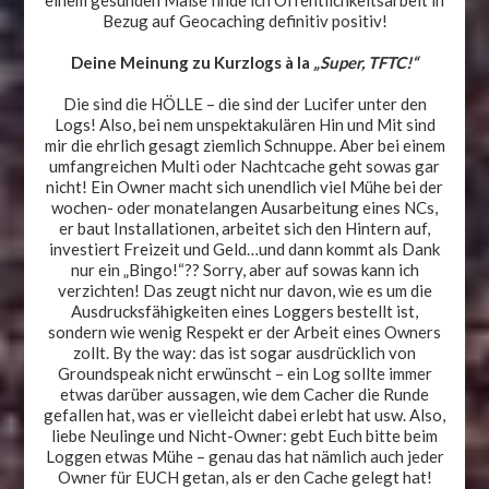
Bezug auf Geocaching definitiv positiv!
Deine Meinung zu Kurzlogs à la
„Super, TFTC!“
Die sind die HÖLLE – die sind der Lucifer unter den
Logs! Also, bei nem unspektakulären Hin und Mit sind
mir die ehrlich gesagt ziemlich Schnuppe. Aber bei einem
umfangreichen Multi oder Nachtcache geht sowas gar
nicht! Ein Owner macht sich unendlich viel Mühe bei der
wochen- oder monatelangen Ausarbeitung eines NCs,
er baut Installationen, arbeitet sich den Hintern auf,
investiert Freizeit und Geld…und dann kommt als Dank
nur ein „Bingo!“?? Sorry, aber auf sowas kann ich
verzichten! Das zeugt nicht nur davon, wie es um die
Ausdrucksfähigkeiten eines Loggers bestellt ist,
sondern wie wenig Respekt er der Arbeit eines Owners
zollt. By the way: das ist sogar ausdrücklich von
Groundspeak nicht erwünscht – ein Log sollte immer
etwas darüber aussagen, wie dem Cacher die Runde
gefallen hat, was er vielleicht dabei erlebt hat usw. Also,
liebe Neulinge und Nicht-Owner: gebt Euch bitte beim
Loggen etwas Mühe – genau das hat nämlich auch jeder
Owner für EUCH getan, als er den Cache gelegt hat!