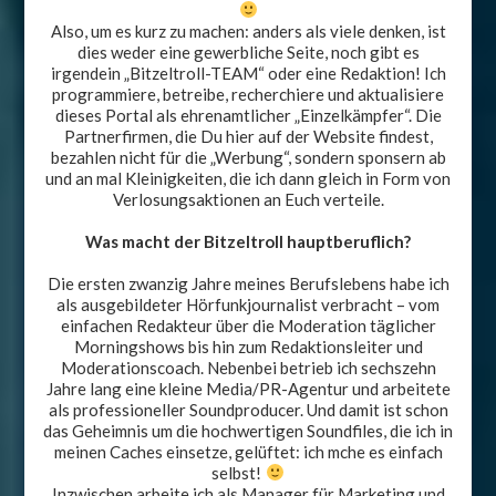
Also, um es kurz zu machen: anders als viele denken, ist
dies weder eine gewerbliche Seite, noch gibt es
irgendein „Bitzeltroll-TEAM“ oder eine Redaktion! Ich
programmiere, betreibe, recherchiere und aktualisiere
dieses Portal als ehrenamtlicher „Einzelkämpfer“. Die
Partnerfirmen, die Du hier auf der Website findest,
bezahlen nicht für die „Werbung“, sondern sponsern ab
und an mal Kleinigkeiten, die ich dann gleich in Form von
Verlosungsaktionen an Euch verteile.
Was macht der Bitzeltroll hauptberuflich?
Die ersten zwanzig Jahre meines Berufslebens habe ich
als ausgebildeter Hörfunkjournalist verbracht – vom
einfachen Redakteur über die Moderation täglicher
Morningshows bis hin zum Redaktionsleiter und
Moderationscoach. Nebenbei betrieb ich sechszehn
Jahre lang eine kleine Media/PR-Agentur und arbeitete
als professioneller Soundproducer. Und damit ist schon
das Geheimnis um die hochwertigen Soundfiles, die ich in
meinen Caches einsetze, gelüftet: ich mche es einfach
selbst!
Inzwischen arbeite ich als Manager für Marketing und