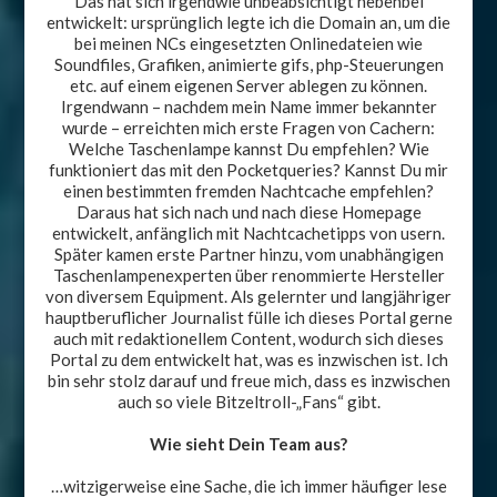
Das hat sich irgendwie unbeabsichtigt nebenbei
entwickelt: ursprünglich legte ich die Domain an, um die
bei meinen NCs eingesetzten Onlinedateien wie
Soundfiles, Grafiken, animierte gifs, php-Steuerungen
etc. auf einem eigenen Server ablegen zu können.
Irgendwann – nachdem mein Name immer bekannter
wurde – erreichten mich erste Fragen von Cachern:
Welche Taschenlampe kannst Du empfehlen? Wie
funktioniert das mit den Pocketqueries? Kannst Du mir
einen bestimmten fremden Nachtcache empfehlen?
Daraus hat sich nach und nach diese Homepage
entwickelt, anfänglich mit Nachtcachetipps von usern.
Später kamen erste Partner hinzu, vom unabhängigen
Taschenlampenexperten über renommierte Hersteller
von diversem Equipment. Als gelernter und langjähriger
hauptberuflicher Journalist fülle ich dieses Portal gerne
auch mit redaktionellem Content, wodurch sich dieses
Portal zu dem entwickelt hat, was es inzwischen ist. Ich
bin sehr stolz darauf und freue mich, dass es inzwischen
auch so viele Bitzeltroll-„Fans“ gibt.
Wie sieht Dein Team aus?
…witzigerweise eine Sache, die ich immer häufiger lese