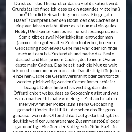
Da ist es – das Thema, über das so viel diskutiert wird.
Grundsätzlich finde ich, dass es ein gesundes Mittelmaß
an Öffentlichkeitsarbeit geben muss. Einige „alte
Hasen“ schimpfen über den Boom, den das Cachen seit
ein paar Jahren erlebt. Aber: es ist nun mal ein geiles
Hobby! Und keiner kann es nur für sich beanspruchen.
Somit gibt es zwei Möglichkeiten: entweder man
jammert den guten alten Zeiten hinterher, in denen
Geocaching noch etwas Geheimes war, oder ich finde
mich mit dem Ist-Zustand ab und mache das Beste
daraus! Und klar: je mehr Cacher, desto mehr Owner,
desto mehr Caches. Das heisst, auch die Muggelwelt
bekommt immer mehr von uns mit. Damit steigt für jeden
einzelnen Cache die Gefahr, verbrannt oder zerstört zu
werden, gleichzeitig werden Cacher immer schiefer
beäugt. Daher finde ich es wichtig, dass die
Öffentlichkeit weiss, dass es Geocaching gibt und was
wir da machen! Ich habe vor einiger Zeit auch mal ein
Interview mit der Polizei zum Thema Geocaching
gemacht (findet Ihr
HIER
) – die sehen das übrigens
genauso: wenn die Öffentlichkeit aufgeklärt ist, gibt es
deutlich weniger „unangenehme Zusammenstöße“ oder
gar unnötige Einsätze der Kollegen in Grün. Fazit: in
einem gesunden Maße finde ich Öffentlichkeitsarbeit in