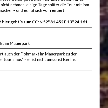
 nicht nehmen, einige Tage später die Tour mit ihm
machen – und es hat sich voll rentiert!
 hier geht’s zum CC: N 52° 31.452 E 13° 24.161
rkt im Mauerpark
ört auch der Flohmarkt im Mauerpark zu den
ntourismus“ – er ist nicht umsonst Berlins