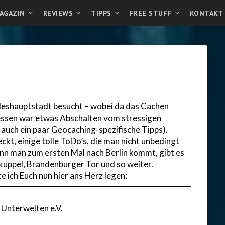
AGAZIN
REVIEWS
TIPPS
FREE STUFF
KONTAKT
undeshauptstadt besucht – wobei da das Cachen
dessen war etwas Abschalten vom stressigen
 auch ein paar Geocaching-spezifische Tipps).
ckt, einige tolle ToDo’s, die man nicht unbedingt
enn man zum ersten Mal nach Berlin kommt, gibt es
kuppel, Brandenburger Tor und so weiter.
e ich Euch nun hier ans Herz legen:
r Unterwelten e.V.