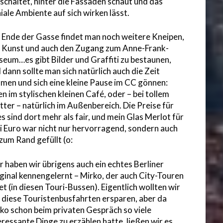
schaltet, hinter die Fassaden schaut und das
iale Ambiente auf sich wirken lässt.
Ende der Gasse findet man noch weitere Kneipen,
l Kunst und auch den Zugang zum Anne-Frank-
eum…es gibt Bilder und Graffiti zu bestaunen,
 dann sollte man sich natürlich auch die Zeit
men und sich eine kleine Pause im CC gönnen:
en im stylischen kleinen Café, oder – bei tollem
ter – natürlich im Außenbereich. Die Preise für
es sind dort mehr als fair, und mein Glas Merlot für
i Euro war nicht nur hervorragend, sondern auch
 zum Rand gefüllt (o:
r haben wir übrigens auch ein echtes Berliner
ginal kennengelernt – Mirko, der auch City-Touren
tet (in diesen Touri-Bussen). Eigentlich wollten wir
 diese Touristenbusfahrten ersparen, aber da
ko schon beim privaten Gespräch so viele
eressante Dinge zu erzählen hatte, ließen wir es