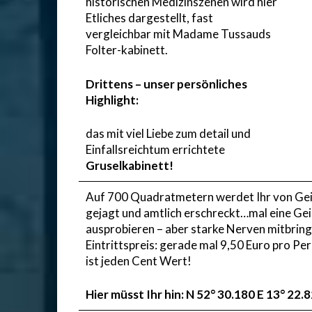
historischen Medizinszenen wird hier
Etliches dargestellt, fast
vergleichbar mit Madame Tussauds
Folter-kabinett.
Drittens – unser persönliches
Highlight:
das mit viel Liebe zum detail und
Einfallsreichtum errichtete
Gruselkabinett!
Auf 700 Quadratmetern werdet Ihr von Gei
gejagt und amtlich erschreckt…mal eine Ge
ausprobieren – aber starke Nerven mitbring
Eintrittspreis: gerade mal 9,50 Euro pro Per
ist jeden Cent Wert!
Hier müsst Ihr hin: N 52° 30.180 E 13° 22.