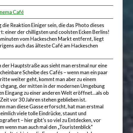
inema Café
g die Reaktion Einiger sein, die das Photo dieses
 einer der chilligsten und coolsten Ecken Berlins!
Gehminuten vom Hackeschen Markt entfernt, liegt
brigens auch das älteste Café am Hackeschen
 der Hauptstraße aus sieht man erstmal nur eine
cheinbare Scheibe des Cafés – wenn man ein paar
ritte weiter geht, kommt man aber zu einem
chgang, der mitten in der modernen Umgebung
en Eingang zu einer anderen Welt eröffnet…als ob
 Zeit vor 30 Jahren stehen geblieben ist.
n man diese Gasse erforscht, hat man erstmal
eimlich viele tolle Eindrücke, staunt und
ografiert – hier gibt’s so viel zu Entdecken, vor
em wenn man auch mal den „Touristenblick“