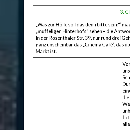
3. C
„Was zur Hölle soll das denn bitte sein?“ ma
„muffeligen Hinterhofs“ sehen – die Antwort:
In der Rosenthaler Str. 39, nur rund drei 
ganz unscheinbar das „Cinema Café“, das ü
Markt ist.
Von
uns
Sch
Dur
ein
die
Wen
unh
fot
all