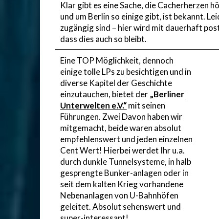
Klar gibt es eine Sache, die Cacherherzen hö
und um Berlin so einige gibt, ist bekannt. Le
zugängig sind – hier wird mit dauerhaft po
dass dies auch so bleibt.
Eine TOP Möglichkeit, dennoch
einige tolle LPs zu besichtigen und in
diverse Kapitel der Geschichte
einzutauchen, bietet der
„Berliner
Unterwelten e.V.“
mit seinen
Führungen. Zwei Davon haben wir
mitgemacht, beide waren absolut
empfehlenswert und jeden einzelnen
Cent Wert! Hierbei werdet Ihr u.a.
durch dunkle Tunnelsysteme, in halb
gesprengte Bunker-anlagen oder in
seit dem kalten Krieg vorhandene
Nebenanlagen von U-Bahnhöfen
geleitet. Absolut sehenswert und
super-interessant!