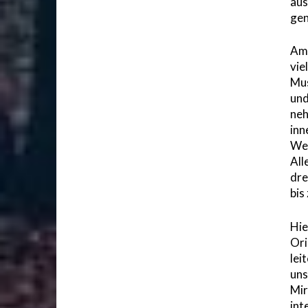
aus
gen
Am 
vie
Mus
und
neh
inn
Wet
All
dre
bis
Hie
Ori
lei
uns
Mir
int