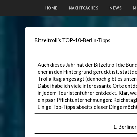
HOME
NACHTCACHES
NEWS
M
Bitzeltroll’s TOP-10-Berlin-Tipps
Auch dieses Jahr hat der Bitzeltroll die B
eher in den Hintergrund gerückt ist, statt
Trollalltag angesagt (dennoch gibt es unten
Dabei habe ich viele interessante Orte entde
in jedem Touristenführer entdeckt. Klar, w
ein paar Pflichtunternehmungen: Reichstag
Einige Top-Tipps abseits dieser Dinge möcht
1. Berline