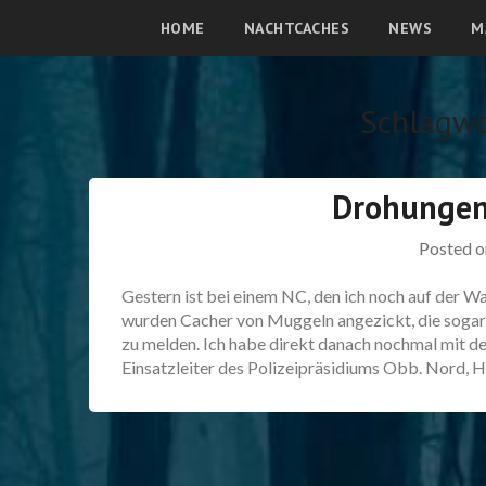
HOME
NACHTCACHES
NEWS
M
Schlagw
Drohungen
Posted 
Gestern ist bei einem NC, den ich noch auf der Wa
wurden Cacher von Muggeln angezickt, die sogar 
zu melden. Ich habe direkt danach nochmal mit 
Einsatzleiter des Polizeipräsidiums Obb. Nord, Hr