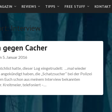
AGAZIN
REVIEWS
TIPPS
FREE STUFF
KONTAKT
ort:
Interview
 gegen Cacher
on
5. Januar 2016
tchlist hatte, dieser Log eingetrudelt: …mal wieder
angekündigt haben, die „Schatzsucher“ bei der Polizei
dem Euch schon aus meinem Interview bekannten
. Kreitmeier, telefoniert –…