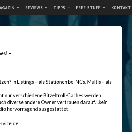
AGAZIN
REVIEWS
TIPPS
FREE STUFF
KONTAKT
es! –
en? In Listings – als Stationen bei NCs, Multis – als
cht nur verschiedene Bitzeltroll-Caches werden
uch diverse andere Owner vertrauen darauf…kein
udio hervorragend ausgestattet!
rvice.de