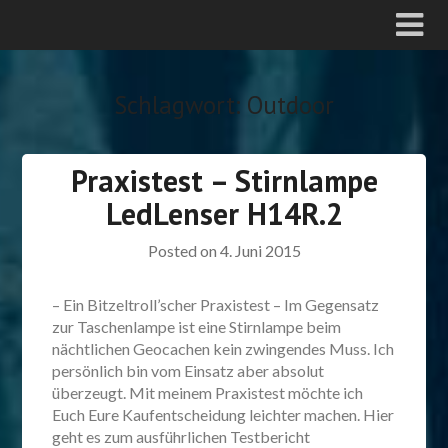
Schlagwort:
Outdoor
Praxistest – Stirnlampe
LedLenser H14R.2
Posted on
4. Juni 2015
– Ein Bitzeltroll’scher Praxistest – Im Gegensatz
zur Taschenlampe ist eine Stirnlampe beim
nächtlichen Geocachen kein zwingendes Muss. Ich
persönlich bin vom Einsatz aber absolut
überzeugt. Mit meinem Praxistest möchte ich
Euch Eure Kaufentscheidung leichter machen. Hier
geht es zum ausführlichen Testbericht